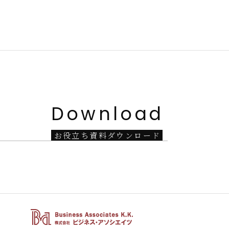
Download
お
役
立
ち
資
料
ダ
ウ
ン
ロ
ー
ド