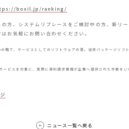
tps://boxil.jp/ranking/
ちの方、システムリプレースをご検討中の方、新リー
方はお気軽にお問い合わせください。
a Serviceの略で、サービスとしてのソフトウェアの意。従来パッケー
。
業サービスを対象に、実際に資料請求情報が企業へ提供された件数を
ージ
ニュース一覧へ戻る