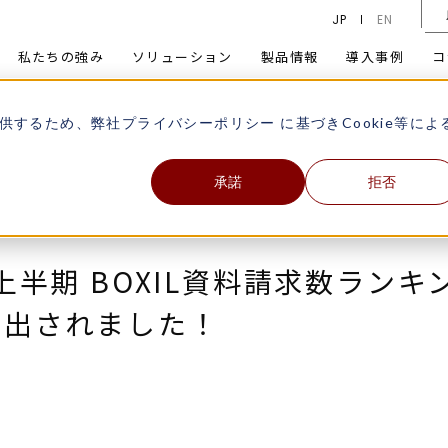
JP
EN
私たちの強み
ソリューション
製品情報
導入事例
コ
2026年上半期 BOXIL資料請求数ランキング「固定資産管理」カテゴ
供するため、弊社
プライバシーポリシー
に基づきCookie等によ
承諾
拒否
上半期 BOXIL資料請求数ラン
選出されました！