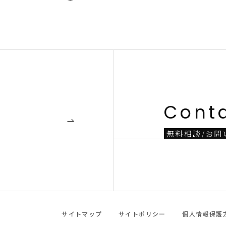
Cont
無
料
相
談
/
お
問
サイトマップ
サイトポリシー
個人情報保護