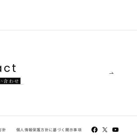
act
い
合
わ
せ
方針
個人情報保護方針に基づく開示事項