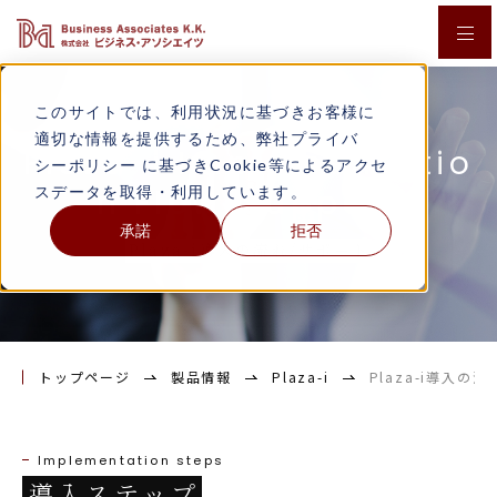
私たちの強み
このサイトでは、利用状況に基づきお客様に
適切な情報を提供するため、弊社
プライバ
シーポリシー
に基づきCookie等によるアクセ
ソリューション
スデータを取得・利用しています。
承諾
拒否
製品情報
Plaza-i導入の流れ/サポート
導入事例
コラム
トップページ
製品情報
Plaza-i
Plaza-i導入の
ニュース
Implementation steps
導入ステップ