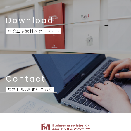
Download
お
役
立
ち
資
料
ダ
ウ
ン
ロ
ー
ド
Contact
無
料
相
談
/
お
問
い
合
わ
せ