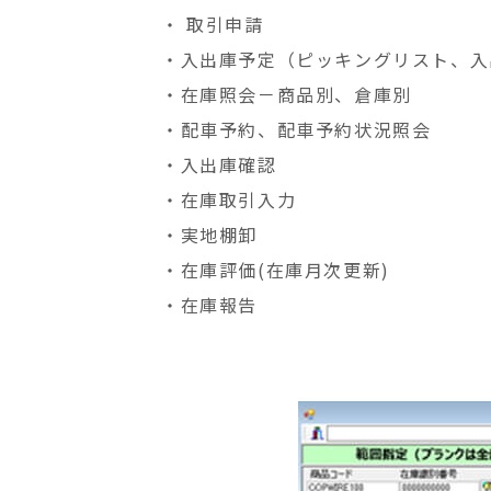
・ 取引申請
・
入出庫予定（ピッキングリスト、入
・
在庫照会－商品別、倉庫別
・
配車予約、配車予約状況照会
・
入出庫確認
・
在庫取引入力
・
実地棚卸
・
在庫評価(在庫月次更新)
・
在庫報告